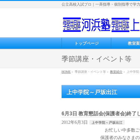
公立高校入試プロ｜一斉指導・個別指導で学
トップページ
教室案
季節講座・イベント等
HOME
»
季節講座・イベント等 »
教室紹介
»
上中学院
上中学院～戸坂出江
6月3日 教育懇話会(保護者会)終了
2012年6月3日
上中学院～戸坂出江
お忙しい中多数ご
保護者のみなさまの