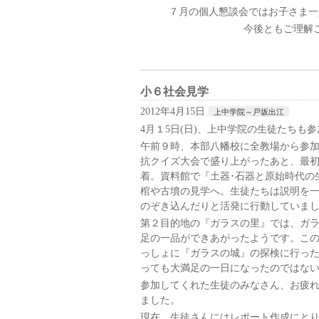
７月の個人懇談会ではお子さま一
今後ともご理解
小６社会見学
2012年4月15日
上中学院～戸坂出江
4月１5日(日)、上中学院の生徒たち
午前９時、本部八幡校に全教場から参
抗クイズ大会で盛り上がったあと、最
着。資料館で『土器･石器と原始時代の
棺や古墳の見学へ。生徒たちは説明を
のぞき込んだりと活発に行動していま
第２目的地の『ガラスの里』では、ガ
足の一品ができあがったようです。こ
っしょに『ガラスの城』の探検に行っ
っても大満足の一日になったのではな
参加してくれた生徒のみなさん、お疲
ました。
現在、生徒さんにはレポート作成にと