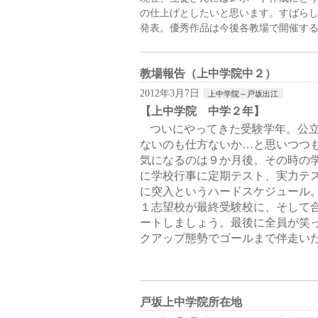
の仕上げとしたいと思います。すばら
発表。優秀作品は今後各教場で開催す
教場報告（上中学院中２）
2012年3月7日
上中学院～戸坂出江
【上中学院 中学２年】
ついにやってきた受験学年。公
ないのも仕方ないか…と思いつつ
気になるのは９か月後。その時の
に学校行事に定期テスト、実力テ
に突入というハードスケジュール
１志望校が最終受験校に、そして
ートしましょう。最後に全員が笑
クアップ態勢でゴールまで伴走い
戸坂上中学院所在地