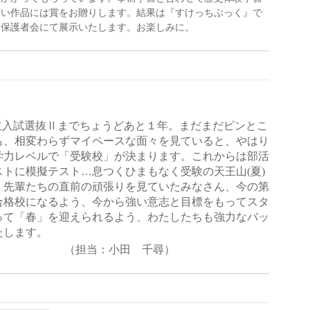
しい作品には賞をお贈りします。結果は『すけっちぶっく』で
る保護者会にて展示いたします。お楽しみに。
立入試選抜Ⅱまでちょうどあと１年。まだまだピンとこ
も、相変わらずマイペースな面々を見ていると、やはり
学力レベルで「受験校」が決まります。これからは部活
ストに模擬テスト…息つくひまもなく受験の天王山
(
夏
)
。先輩たちの直前の頑張りを見ていたみなさん、今の第
合格校になるよう、今から強い意志と目標をもってスタ
って「春」を迎えられるよう、わたしたちも強力なバッ
たします。
（担当：小田 千尋）