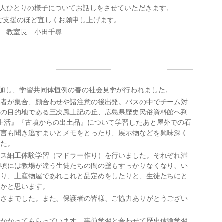
人ひとりの様子についてお話しをさせていただきます。
ご支援のほど宜しくお願申し上げます。
教室長 小田千尋
も参加し、学習共同体恒例の春の社会見学が行われました。
加者が集合、顔合わせや諸注意の後出発。バスの中でチーム対
初の目的地である三次風土記の丘、広島県歴史民俗資料館へ到
生活』『古墳からの出土品』について学習したあと屋外での石
一言も聞き逃すまいとメモをとったり、展示物などを興味深く
した。
ラス細工体験学習（マドラー作り）を行いました。それぞれ満
の頃には教場が違う生徒たちの間の壁もすっかりなくなり、い
たり、土産物屋であれこれと品定めをしたりと、生徒たちにと
いかと思います。
れさまでした。また、保護者の皆様、ご協力ありがとうござい
りかかってもらっています。事前学習と合わせて歴史体験学習