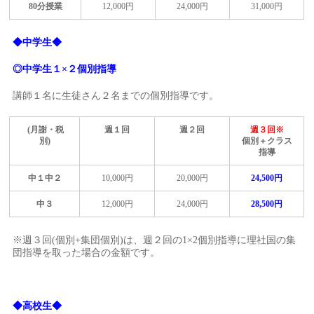
80
分授業
12,000円
24,000円
31,000円
◆中学生◆
◎
中学生１×２個別指導
講師１名に生徒さん２名までの個別指導です。
(月謝・税
週１回
週２回
週３回※
別)
個別＋クラス
指導
中１中２
10,000円
20,000円
24,500円
中３
12,000円
24,000円
28,500円
※週３回(個別+集団個別)は、週２回の1×2個別指導に理社国の集
団指導を取った場合の金額です。
◆高校生◆