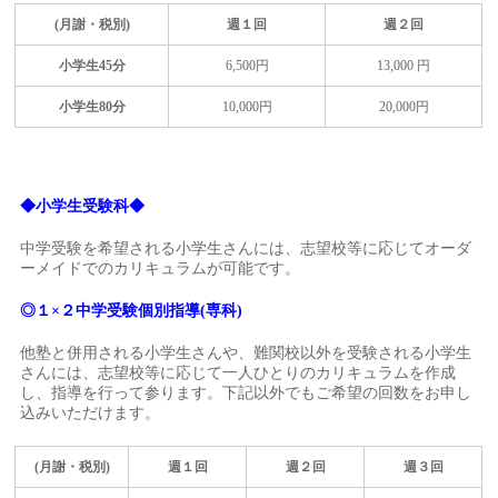
(月謝・税別)
週１回
週２回
小学生45分
6,500円
13,000 円
小学生80分
10,000円
20,000円
◆小学生受験科◆
中学受験を希望される小学生さんには、志望校等に応じてオーダ
ーメイドでのカリキュラムが可能です。
◎
１×２中学受験個別指導(専科)
他塾と併用される小学生さんや、難関校以外を受験される小学生
さんには、志望校等に応じて一人ひとりのカリキュラムを作成
し、指導を行って参ります。下記以外でもご希望の回数をお申し
込みいただけます。
(月謝・税別)
週１回
週２回
週３回