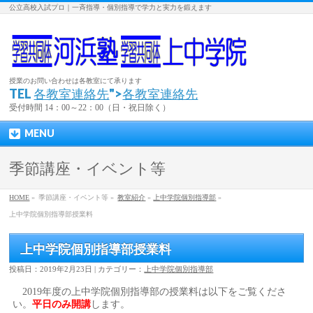
公立高校入試プロ｜一斉指導・個別指導で学力と実力を鍛えます
授業のお問い合わせは各教室にて承ります
TEL
各教室連絡先
">
各教室連絡先
受付時間 14：00～22：00（日・祝日除く）
MENU
季節講座・イベント等
HOME
»
季節講座・イベント等 »
教室紹介
»
上中学院個別指導部
»
上中学院個別指導部授業料
上中学院個別指導部授業料
投稿日：2019年2月23日 | カテゴリー：
上中学院個別指導部
2019年度の上中学院個別指導部の授業料は以下をご覧くださ
い。
平日のみ開講
します。