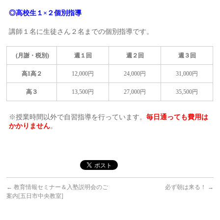
◎
高校生１×２個別指導
講師１名に生徒さん２名までの個別指導です。
(月謝・税別)
週１回
週２回
週３回
高1高２
12,000円
24,000円
31,000円
高３
13,500円
27,000円
35,500円
※授業時間以外で自習指導を行っています。
毎日通っても費用は
かかりません
。
←
教育情報セミナー＆入塾説明会のご
必ず朝は来る！
→
案内[五日市中央教室]