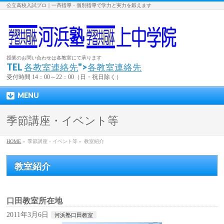
公立高校入試プロ｜一斉指導・個別指導で学力と実力を鍛えます
授業のお問い合わせは各教室にて承ります
TEL
各教室連絡先
">
各教室連絡先
受付時間 14：00～22：00（日・祝日除く）
MENU
季節講座・イベント等
HOME
»
季節講座・イベント等 »
教室紹介
教室紹介
口田教室所在地
2011年3月6日
河浜塾口田教室