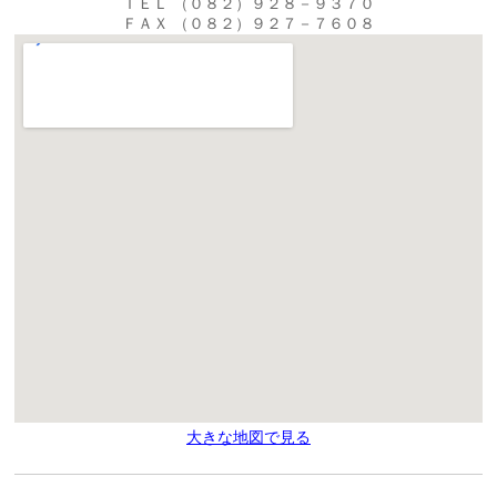
ＴＥＬ （０８２）９２８－９３７０
ＦＡＸ （０８２）９２７－７６０８
大きな地図で見る