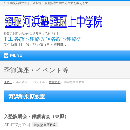
公立高校入試プロ｜一斉指導・個別指導で学力と実力を鍛えます
授業のお問い合わせは各教室にて承ります
TEL
各教室連絡先
">
各教室連絡先
受付時間 14：00～22：00（日・祝日除く）
MENU
季節講座・イベント等
HOME
»
季節講座・イベント等 »
教室紹介
»
河浜塾東原教室
河浜塾東原教室
入塾説明会・保護者会（東原）
2014年2月17日
河浜塾東原教室