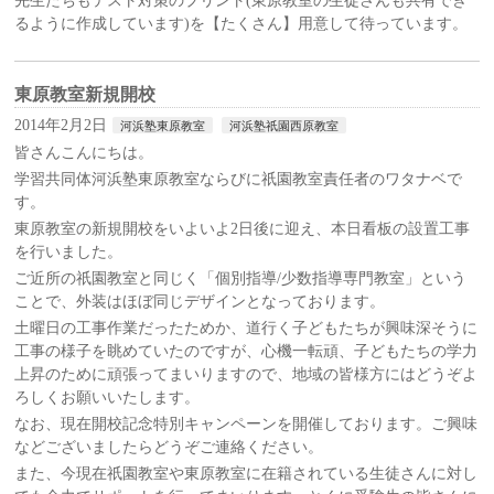
先生たちもテスト対策のプリント(東原教室の生徒さんも共有でき
るように作成しています)を【たくさん】用意して待っています。
東原教室新規開校
2014年2月2日
河浜塾東原教室
河浜塾祇園西原教室
皆さんこんにちは。
学習共同体河浜塾東原教室ならびに祇園教室責任者のワタナベで
す。
東原教室の新規開校をいよいよ2日後に迎え、本日看板の設置工事
を行いました。
ご近所の祇園教室と同じく「個別指導/少数指導専門教室」という
ことで、外装はほぼ同じデザインとなっております。
土曜日の工事作業だったためか、道行く子どもたちが興味深そうに
工事の様子を眺めていたのですが、心機一転頑、子どもたちの学力
上昇のために頑張ってまいりますので、地域の皆様方にはどうぞよ
ろしくお願いいたします。
なお、現在開校記念特別キャンペーンを開催しております。ご興味
などございましたらどうぞご連絡ください。
また、今現在祇園教室や東原教室に在籍されている生徒さんに対し