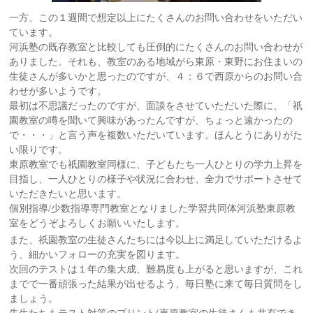
一方、この１週間で想定以上にたくさんのお問い合わせをいただい
ています。
河浜塾の既存教室と比較しても圧倒的にたくさんのお問い合わせが
ありました。それも、教室のある地域がら東原・東野にお住まいの
生徒さんが多いかと思ったのですが、４：６で西原からのお問い合
わせが多いようです。
最初は不思議だったのですが、面談をさせていただいた際に、「祇
園教室の噂を聞いて興味があったんですが、ちょっと遠かったの
で・・・」と言う声を複数いただいています。ほんとうにありがた
い限りです。
東原教室でも祇園教室同様に、子どもたち一人ひとりの学力上昇を
目指し、一人ひとりの様子や状況に合わせ、全力でサポートさせて
いただきたいと思います。
個別指導/少数指導専門教室となりました学習共同体河浜塾東原教
室をどうぞよろしくお願いいたします。
また、祇園教室の生徒さんたちには今以上に満足していただけるよ
う、細かいフォローの充実を図ります。
次回のテストは１年の集大成、難易度も上がると思いますが、これ
までで一番頑張った結果が出せるよう、毎日塾に来て毎日質問をし
ましょう。