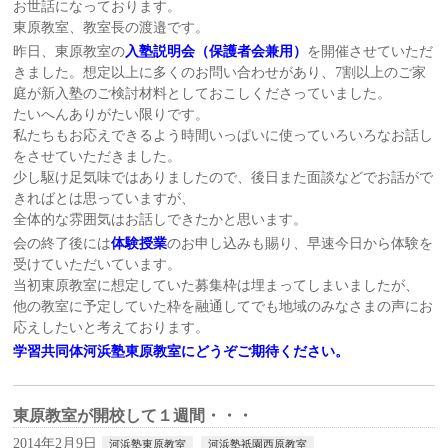
お世話になっております。
東原教室、教室長の渡邉です。
昨日、東原教室の
入塾説明会（保護者会兼用）
を開催させていただ
きました。想定以上に多くのお問い合わせがあり、7割以上のご家
庭が新入塾のご検討材料としておこしくださっていました。
たいへんありがたい限りです。
私たちもお応えできるよう時間いっぱいに使っていろいろなお話し
をさせていただきました。
少し駆け足気味ではありましたので、後日また面談などでお話がで
きればとは思っていますが、
全体的な雰囲気はお話しできたかと思います。
会の終了後には
体験授業
のお申し込みも賜り、早速今日から体験を
受けていただいています。
当初東原教室に想定していた募集枠は埋まってしまいましたが、
他の教室に予定していた枠を融通してでも地域のみなさまの声にお
応えしたいと考えております。
学習共同体河浜塾東原教室にどうぞご期待ください。
東原教室が開校して１週間・・・
2014年2月9日
河浜塾東原教室
河浜塾祇園西原教室