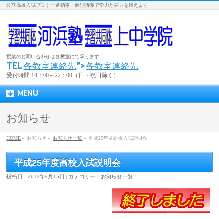
公立高校入試プロ｜一斉指導・個別指導で学力と実力を鍛えます
授業のお問い合わせは各教室にて承ります
TEL
各教室連絡先
">
各教室連絡先
受付時間 14：00～22：00（日・祝日除く）
MENU
お知らせ
HOME
»
お知らせ »
お知らせ一覧
»
平成25年度高校入試説明会
平成25年度高校入試説明会
投稿日：2012年9月15日 | カテゴリー：
お知らせ一覧