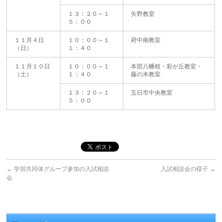
１３：２０～１
矢野教室
５：００
１１月４日
１０：００～１
府中南教室
（日）
１：４０
１１月１０日
１０：００～１
本部八幡校・彩が丘教室・
（土）
１：４０
藤の木教室
１３：２０～１
五日市中央教室
５：００
←
学習共同体グループ参加の入試相談
入試相談会の様子
→
会