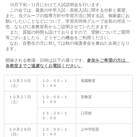
10月下旬～11月にかけて入試説明会を行います。
この会では、最新の中学入試・高校入試に関する分析と展望、
また、当グループの指導方針や学習方法に関する話、御家庭にお
願いしたいことなどについて、学習共同体グループ会長の河浜 一
也、ならびに各教室長からご説明させていただきます。
また、質疑の時間も設けておりますので、受験についてご質問
等ございましたら、どうぞこの機会をご利用ください。
なお、在塾生の方に対しては秋の保護者会を兼ねた企画となり
ます。
開催される教場・日時は以下の通りです。
参加をご希望の方は、
各教室までご遠慮なくお電話ください。
１０月２０日
１０：００～１
祇園教室
（土）
１：４０
１０月２７日
１０：００～１
安教室
（土）
１：４０
１３：２０～１
口田校
５：００
１０月２８日
１０：００～１
上中学院室
（日）
１：４０