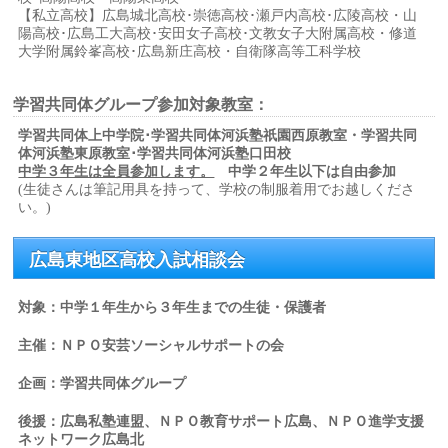
【私立高校】広島城北高校･崇徳高校･瀬戸内高校･広陵高校・山
陽高校･広島工大高校･安田女子高校･文教女子大附属高校・修道
大学附属鈴峯高校･広島新庄高校・自衛隊高等工科学校
学習共同体グループ参加対象教室：
学習共同体上中学院･学習共同体河浜塾祇園西原教室・
学習共同
体河浜塾東原教室･学習共同体河浜塾口田校
中学３年生は全員参加します。
中学２年生以下は自由参加
(生徒さんは筆記用具を持って、学校の制服着用でお越しくださ
い。)
広島東地区高校入試相談会
対象：中学１年生から３年生までの生徒・保護者
主催：ＮＰＯ安芸ソーシャルサポートの会
企画：学習共同体グループ
後援：広島私塾連盟、
ＮＰＯ教育サポート広島、
ＮＰＯ進学支援
ネットワーク広島北