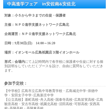
中高進学フェア in安佐南&安佐北
対象：小５から中３までの生徒・保護者
主催：ＮＰＯ進学支援ネットワーク広島北
企画運営：ＮＰＯ進学支援ネットワーク広島北
日時：9月30日(日) 14:00～16:20
場所：イオンモール広島祇園店３階イオンホール
形式：会場内
にて上記時間内で各学校に保護者や生徒に対する個
別説明をしていただくブースを設け、自由に質問をしていただき
ます。
参加予定校：
【中学校】広島市立広島中等教育学校・広島城北中学･崇徳中
学・安田女子中学･広島新庄中学
【公立高校】基町高校･舟入高校･国泰寺高校･広島皆実高校･広島
観音高校・安古市高校･祇園北高校･沼田高校･可部高校･安西高
校･高陽高校・高陽東高校