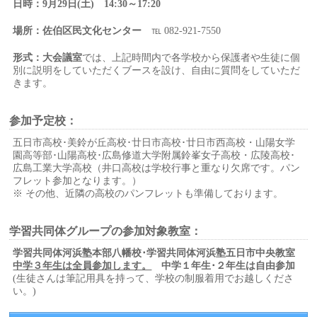
日時：9月29日(土) 14:30～17:20
場所：佐伯区民文化センター
℡ 082-921-7550
形式：大会議室
では、上記時間内で各学校から保護者や生徒に個
別に説明をしていただくブースを設け、自由に質問をしていただ
きます。
参加予定校
：
五日市高校･美鈴が丘高校･廿日市高校･廿日市西高校・山陽女学
園高等部･山陽高校･広島修道大学附属鈴峯女子高校・広陵高校･
広島工業大学高校（井口高校は学校行事と重なり欠席です。パン
フレット参加となります。）
※ その他、近隣の高校のパンフレットも準備しております。
学習共同体グループの参加対象教室：
学習共同体河浜塾本部八幡校･学習共同体河浜塾五日市中央教室
中学３年生は全員参加します。
中学１年生･２年生は自由参加
(生徒さんは筆記用具を持って、学校の制服着用でお越しくださ
い。)