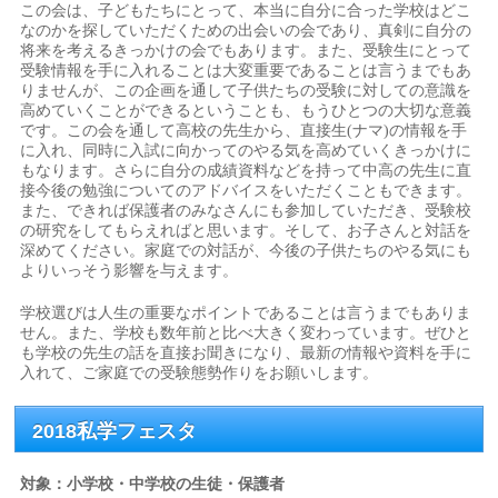
この会は、子どもたちにとって、本当に自分に合った学校はどこ
なのかを探していただくための出会いの会であり、真剣に自分の
将来を考えるきっかけの会でもあります。また、受験生にとって
受験情報を手に入れることは大変重要であることは言うまでもあ
りませんが、この企画を通して子供たちの受験に対しての意識を
高めていくことができるということも、もうひとつの大切な意義
です。この会を通して高校の先生から、直接生(ナマ)の情報を手
に入れ、同時に入試に向かってのやる気を高めていくきっかけに
もなります。さらに自分の成績資料などを持って中高の先生に直
接今後の勉強についてのアドバイスをいただくこともできます。
また、できれば保護者のみなさんにも参加していただき、受験校
の研究をしてもらえればと思います。そして、お子さんと対話を
深めてください。家庭での対話が、今後の子供たちのやる気にも
よりいっそう影響を与えます。
学校選びは人生の重要なポイントであることは言うまでもありま
せん。また、学校も数年前と比べ大きく変わっています。ぜひと
も学校の先生の話を直接お聞きになり、最新の情報や資料を手に
入れて、ご家庭での受験態勢作りをお願いします。
2018私学フェスタ
対象：小学校・中学校の生徒・保護者