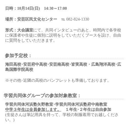
日時：10月14日(日) 14:30～17:00
場所：安芸区民文化センター
℡ 082-824-1330
形式：大会議室
にて、共同インタビューのあと、時間内で各学校
に保護者や生徒に個別に説明をしていただくブースを設け、自由
に質問をしていただきます。
参加予定校
：
海田高校･安芸府中高校･安芸南高校･皆実高校・
広島翔洋高校･広
島国際学院高校
※その他･近隣の高校のパンフレットも準備しております。
学習共同体グループの参加対象教室：
学習共同体河浜塾矢野教室･学習共同体河浜塾府中南教室
中学３年生は全員参加します。
１年生･２年生は自由参加
(生徒さんは筆記用具を持って、学校の制服着用でお越しくださ
い。)