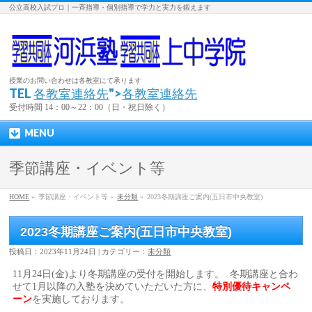
公立高校入試プロ｜一斉指導・個別指導で学力と実力を鍛えます
授業のお問い合わせは各教室にて承ります
TEL
各教室連絡先
">
各教室連絡先
受付時間 14：00～22：00（日・祝日除く）
MENU
季節講座・イベント等
HOME
»
季節講座・イベント等 »
未分類
»
2023冬期講座ご案内(五日市中央教室)
2023冬期講座ご案内(五日市中央教室)
投稿日：2023年11月24日 | カテゴリー：
未分類
11月24日(金)より冬期講座の受付を開始します。 冬期講座と合わ
せて1月以降の入塾を決めていただいた方に、
特別優待キャンペ
ーン
を実施しております。