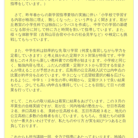
指導をしています。）
さて、昨年春からの新学習指導要領の実施に伴い「小学校で学習す
る内容が格段に増え、難しくなった」という声をよく聞きます。彩が
丘教室の小学生科では独自にシラバスを作成し、中学での学習の基礎
になる部分に対して特に力と時間を割いて指導しています。また、
様々な体験学習（吉和山荘合宿や小６の社会見学など）や検定にも挑
戦してもらっています。
また、中学生科は効率的な先 取り学習（何度も復習しながら学力を
定着していきます）と考え抜かれた定期テスト対策が特長です。中学
校もこの４月から新しい教科書での指導が始まりま す。小学校と同じ
く、勉強内容も増え、ふだんの授業・定期テストから苦労する生徒さ
んが増えることが予想されます。広島県の公立高校入試では内申点の
比重が約半分を占めています。中３になって志望校選択の幅を広げら
れるように、中学１・２年生の早い時期から、定期テストで良い結果
をだし、少しでも高い内申点を獲得していくことを目指して日々の授
業を行っています。
そして、これらの取り組みは着実に結果をあげています。この３月の
卒業生の合格実績ですが、彩が丘・河内地域の塾生から、廿日市高校
２名、井口高校１名、 美鈴が丘高校６名、五日市高校３名と、地元の
公立高校に多数の合格者を出しています。もちろん、生徒たちの頑張
りが一番大きいわけですが、私たちのやり方 が実を結びつつあると自
負しております。
これからも担当講師一同、全力で指導にあたってまいります。地域の