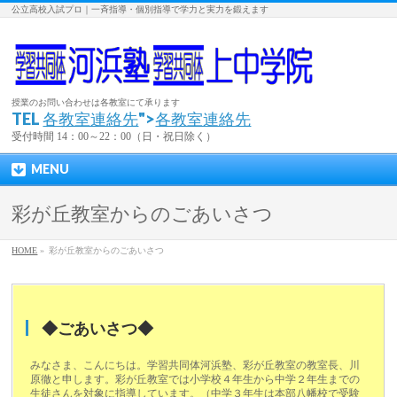
公立高校入試プロ｜一斉指導・個別指導で学力と実力を鍛えます
授業のお問い合わせは各教室にて承ります
TEL
各教室連絡先
">
各教室連絡先
受付時間 14：00～22：00（日・祝日除く）
MENU
彩が丘教室からのごあいさつ
HOME
»
彩が丘教室からのごあいさつ
◆ごあいさつ◆
みなさま、こんにちは。学習共同体河浜塾、彩が丘教室の教室長、川
原徹と申します。彩が丘教室では小学校４年生から中学２年生までの
生徒さんを対象に指導しています。（中学３年生は本部八幡校で受験